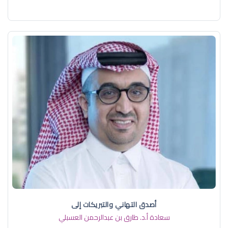
أصدق التهاني والتبريكات إلى
سعادة أ.د. ​طارق بن عبدالرحمن العسبلي