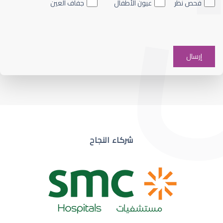
فحص نظر
عيون الأطفال
جفاف العين
ضعف نظر في عين واحدة
شركاء النجاح
ضعف نظر مفاجئ