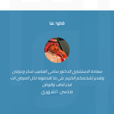
قالوا عنا
سعادة الاستشاري الدكتور سامي العضيب شكر وعرفان
وتقدير لشخصكم الكريم على ما تقدمونه لكل المرضى انت
فخر للطب والوطن
محسن الشهري