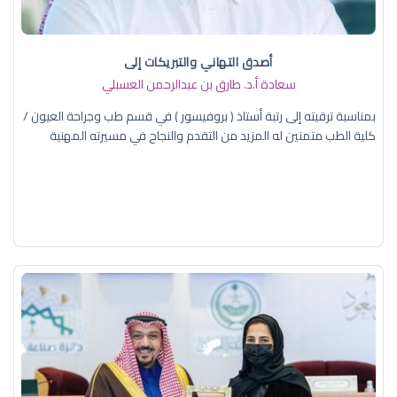
أصدق التهاني والتبريكات إلى
سعادة أ.د. ​طارق بن عبدالرحمن العسبلي
بمناسبة ترقيته إلى رتبة أستاذ ( بروفيسور ) في قسم طب وجراحة العيون /
كلية الطب متمنين له المزيد من التقدم والنجاح في مسيرته المهنية