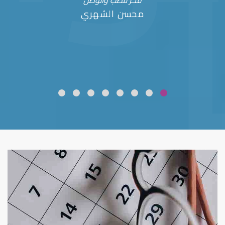
فخر للطب والوطن
محسن الشهري
ضعف نظر
قلوبال لرعاية العين