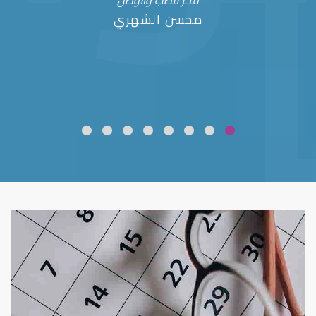
فخر للطب والوطن
محسن الشهري
ضعف نظر
قلوبال لرعاية العين