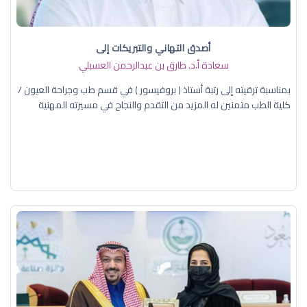
أصدق التهاني والتبريكات إلى
سعادة أ.د. ​طارق بن عبدالرحمن العسبلي
بمناسبة ترقيته إلى رتبة أستاذ ( بروفيسور ) في قسم طب وجراحة العيون /
كلية الطب متمنين له المزيد من التقدم والنجاح في مسيرته المهنية