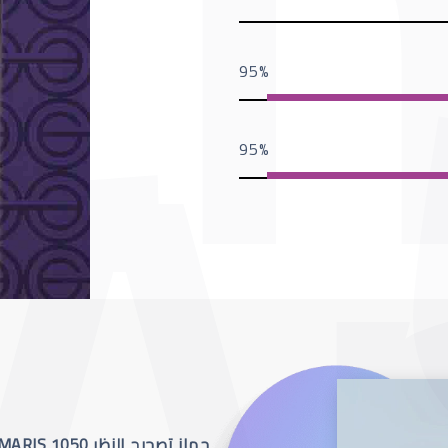
95
95
جهاز تصحيح النظر SCHWIND AMARIS 1050