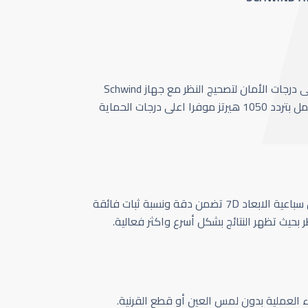
أحدث وأسرع تقنية بأعلى درجات الأمان لتصحيج النظر مع جهاز Schwind
Amaris 1050 الذي يعمل بتردد 1050 هيرتز موفرا اعلى درجات الحماية
كاميرا تتبع حركة العين سباعية الابعاد 7D تضمن دقة ونسبة ثبات فائقة
ر بحيث تظهر النتائج بشكل أسرع واكثر فعالية.
اء العملية بدون لمس العين أو قطع القرنية.