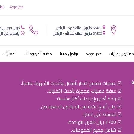
عيون بابها
حجز موعد
توا
SMC1 طريق الملك فهد - الرياض
جوال فرع الريا
SMC2 طريق الملك عبدالله - الرياض
واتساب فرع الر
خصائيون بصريات
حجز موعد
تواصل معنا
مكتبة الفيديوهات
الفعاليات
ة
☑ عمليات تصحيح النظر بأفضل وأحدث الأجهزة عالمياً.
☑ غرفة عمليات مجهزة بأحدث التقنيات.
☑ راحة أكبر وإجراءات أكثر سلاسة.
☑ على أيدي نخبة من الجراحين السعوديين.
☑ تقسيط على تمارا.
☑ 1700 ريال للعين الواحدة.
☑ شامل جميع الفحوصات.