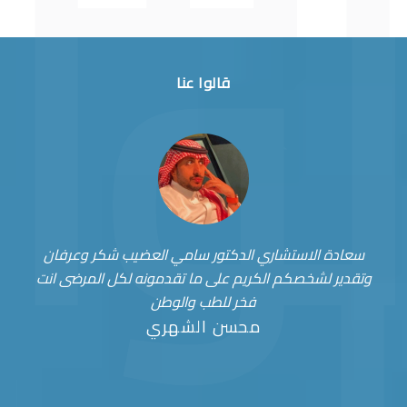
قالوا عنا
سعادة الاستشاري الدكتور سامي العضيب شكر وعرفان
وتقدير لشخصكم الكريم على ما تقدمونه لكل المرضى انت
فخر للطب والوطن
محسن الشهري