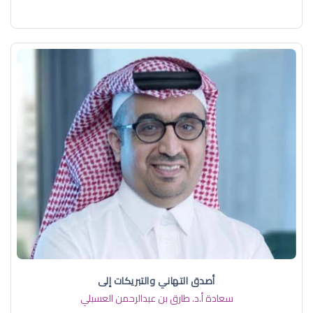
أصدق التهاني والتبريكات إلى
سعادة أ.د. ​طارق بن عبدالرحمن العسبلي