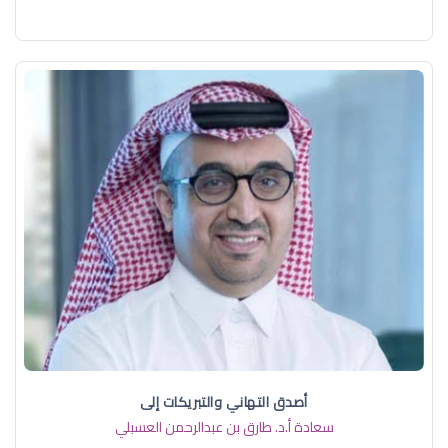
أصدق التهاني والتبريكات إلى
سعادة أ.د. ​طارق بن عبدالرحمن العسبلي