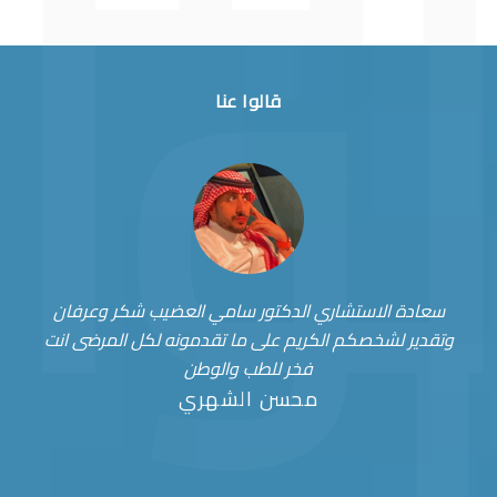
قالوا عنا
سعادة الاستشاري الدكتور سامي العضيب شكر وعرفان
وتقدير لشخصكم الكريم على ما تقدمونه لكل المرضى انت
فخر للطب والوطن
محسن الشهري