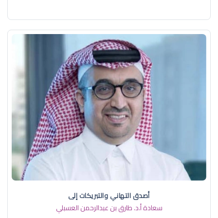
أصدق التهاني والتبريكات إلى
سعادة أ.د. ​طارق بن عبدالرحمن العسبلي