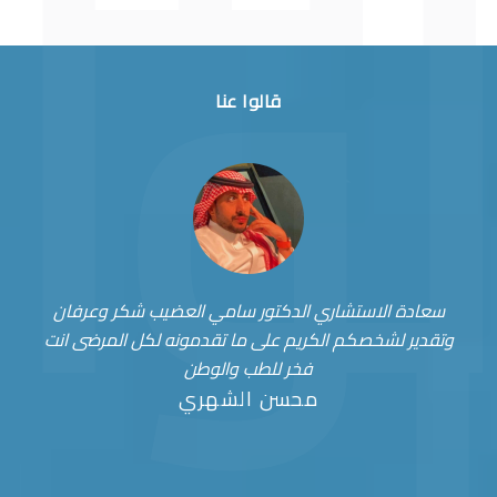
قالوا عنا
سعادة الاستشاري الدكتور سامي العضيب شكر وعرفان
وتقدير لشخصكم الكريم على ما تقدمونه لكل المرضى انت
فخر للطب والوطن
محسن الشهري