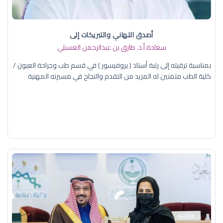
أصدق التهاني والتبريكات إلى
سعادة أ.د. ​طارق بن عبدالرحمن العسبلي
بمناسبة ترقيته إلى رتبة أستاذ ( بروفيسور ) في قسم طب وجراحة العيون /
كلية الطب متمنين له المزيد من التقدم والنجاح في مسيرته المهنية