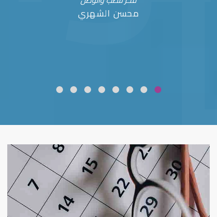
فخر للطب والوطن
محسن الشهري
ضعف نظر
قلوبال لرعاية العين