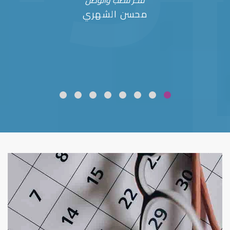
فخر للطب والوطن
محسن الشهري
ضعف نظر
قلوبال لرعاية العين