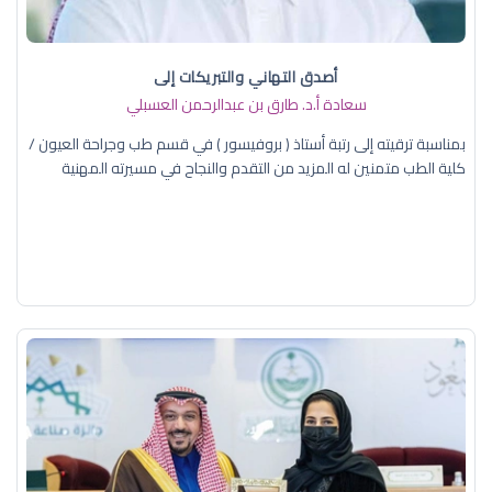
أصدق التهاني والتبريكات إلى
سعادة أ.د. ​طارق بن عبدالرحمن العسبلي
بمناسبة ترقيته إلى رتبة أستاذ ( بروفيسور ) في قسم طب وجراحة العيون /
كلية الطب متمنين له المزيد من التقدم والنجاح في مسيرته المهنية