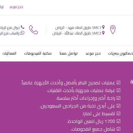
النظر عند ال
حجز موعد
توا
SMC1 طريق الملك فهد - الرياض
جوال فرع الريا
SMC2 طريق الملك عبدالله - الرياض
واتساب فرع الر
خصائيون بصريات
حجز موعد
تواصل معنا
مكتبة الفيديوهات
الفعاليات
ة
☑ عمليات تصحيح النظر بأفضل وأحدث الأجهزة عالمياً.
☑ غرفة عمليات مجهزة بأحدث التقنيات.
☑ راحة أكبر وإجراءات أكثر سلاسة.
☑ على أيدي نخبة من الجراحين السعوديين.
☑ تقسيط على تمارا.
☑ 1700 ريال للعين الواحدة.
☑ شامل جميع الفحوصات.