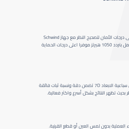
أحدث وأسرع تقنية بأعلى درجات الأمان لتصحيج النظر مع جهاز Schwind
Amaris 1050 الذي يعمل بتردد 1050 هيرتز موفرا اعلى درجات الحماية
كاميرا تتبع حركة العين سباعية الابعاد 7D تضمن دقة ونسبة ثبات فائقة
ر بحيث تظهر النتائج بشكل أسرع واكثر فعالية.
اء العملية بدون لمس العين أو قطع القرنية.