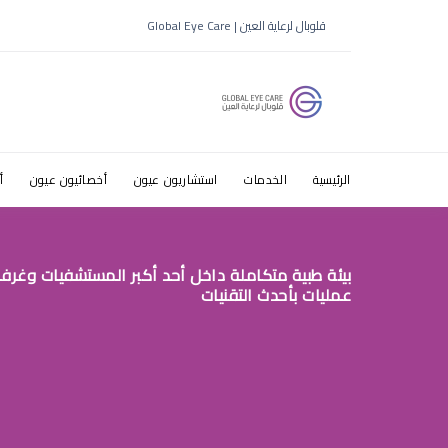
اعراض ضعف 
قلوبال لرعاية العين | Global Eye Care
الرئيسية
الخدمات
استشاريون عيون
أخصائيون عيون
أ
بيئة طبية متكاملة داخل أحد أكبر المستشفيات وغرف
عمليات بأحدث التقنيات