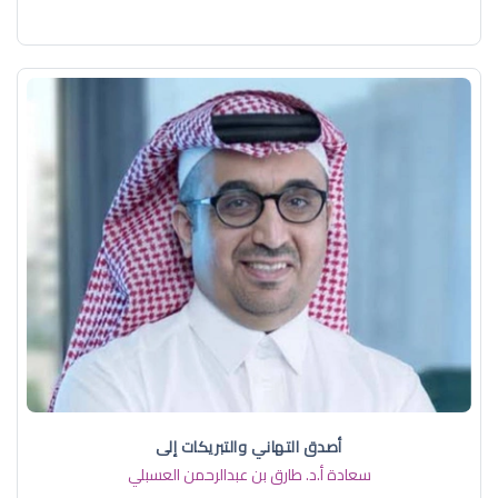
أصدق التهاني والتبريكات إلى
سعادة أ.د. ​طارق بن عبدالرحمن العسبلي