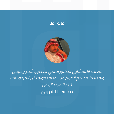
قالوا عنا
سعادة الاستشاري الدكتور سامي العضيب شكر وعرفان
وتقدير لشخصكم الكريم على ما تقدمونه لكل المرضى انت
فخر للطب والوطن
محسن الشهري