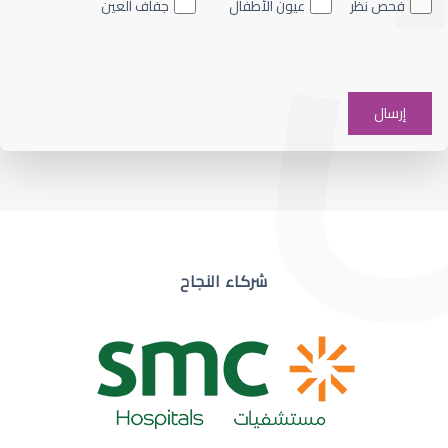
فحص نظر
عيون الأطفال
جفاف العين
ضعف نظر في عين واحدة
شركاء النجاح
ضعف نظر مفاجئ