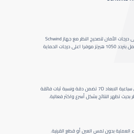
أحدث وأسرع تقنية بأعلى درجات الأمان لتصحيج النظر مع جهاز Schwind
Amaris 1050 الذي يعمل بتردد 1050 هيرتز موفرا اعلى درجات الحماية
كاميرا تتبع حركة العين سباعية الابعاد 7D تضمن دقة ونسبة ثبات فائقة
ر بحيث تظهر النتائج بشكل أسرع واكثر فعالية.
اء العملية بدون لمس العين أو قطع القرنية.