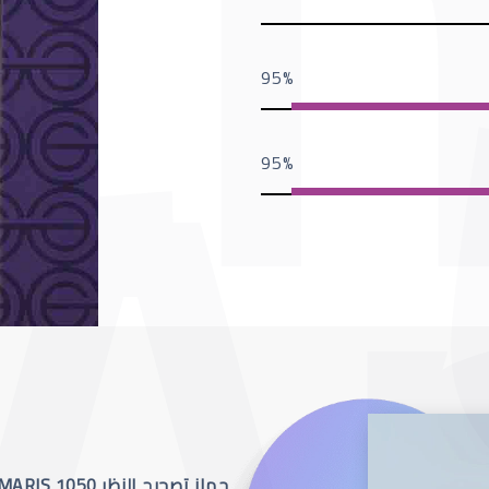
95
95
جهاز تصحيح النظر SCHWIND AMARIS 1050