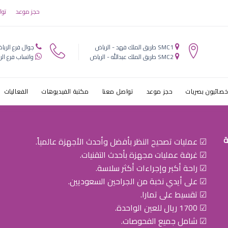
النظر الليلي
حجز موعد
توا
SMC1 طريق الملك فهد - الرياض
جوال فرع الريا
SMC2 طريق الملك عبدالله - الرياض
واتساب فرع الر
خصائيون بصريات
حجز موعد
تواصل معنا
مكتبة الفيديوهات
الفعاليات
ة
☑ عمليات تصحيح النظر بأفضل وأحدث الأجهزة عالمياً.
☑ غرفة عمليات مجهزة بأحدث التقنيات.
☑ راحة أكبر وإجراءات أكثر سلاسة.
☑ على أيدي نخبة من الجراحين السعوديين.
☑ تقسيط على تمارا.
☑ 1700 ريال للعين الواحدة.
☑ شامل جميع الفحوصات.