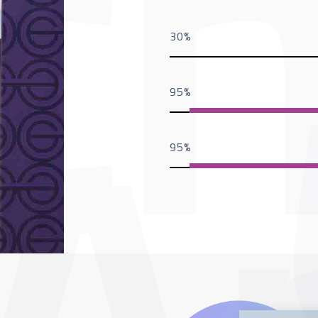
30
95
95