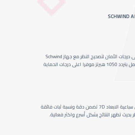
أحدث وأسرع تقنية بأعلى درجات الأمان لتصحيج النظر مع جهاز Schwind
Amaris 1050 الذي يعمل بتردد 1050 هيرتز موفرا اعلى درجات الحماية
كاميرا تتبع حركة العين سباعية الابعاد 7D تضمن دقة ونسبة ثبات فائقة
ر بحيث تظهر النتائج بشكل أسرع واكثر فعالية.