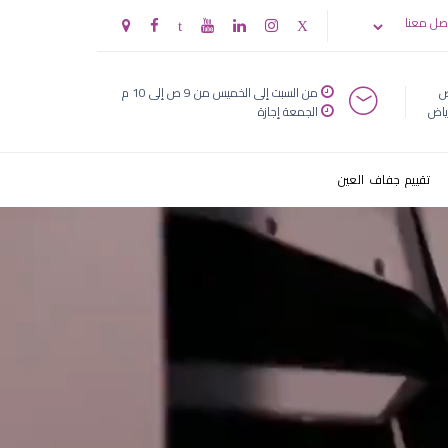
صل معنا
ض
من السبت إلى الخميس من 9 ص إلى 10 م
ياض
الجمعة إجازة
تقييم جفاف العين