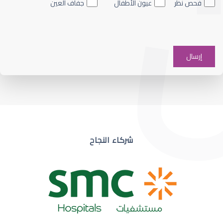
فحص نظر
عيون الأطفال
جفاف العين
ضعف نظر في عين واحدة
شركاء النجاح
ضعف نظر مفاجئ