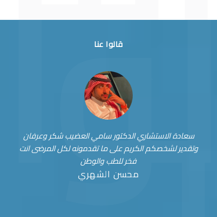
قالوا عنا
سعادة الاستشاري الدكتور سامي العضيب شكر وعرفان
وتقدير لشخصكم الكريم على ما تقدمونه لكل المرضى انت
فخر للطب والوطن
محسن الشهري