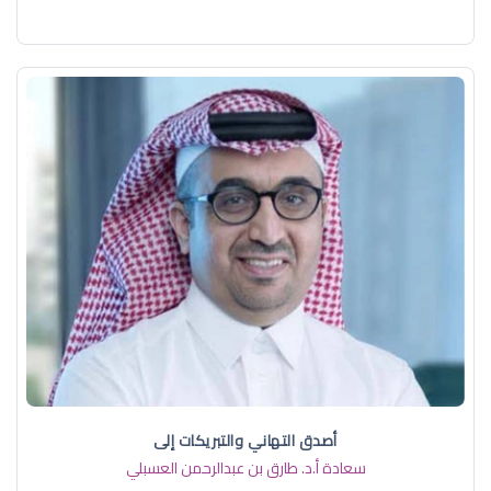
أصدق التهاني والتبريكات إلى
سعادة أ.د. ​طارق بن عبدالرحمن العسبلي