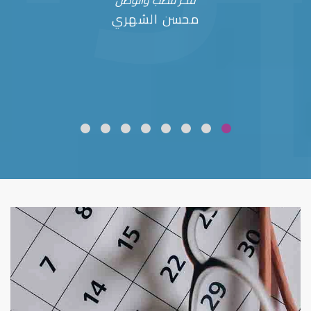
فخر للطب والوطن
محسن الشهري
ضعف نظر
قلوبال لرعاية العين