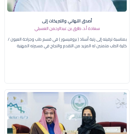
أصدق التهاني والتبريكات إلى
سعادة أ.د. ​طارق بن عبدالرحمن العسبلي
بمناسبة ترقيته إلى رتبة أستاذ ( بروفيسور ) في قسم طب وجراحة العيون /
كلية الطب متمنين له المزيد من التقدم والنجاح في مسيرته المهنية