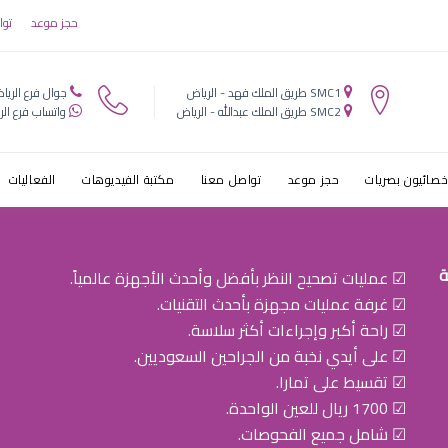
 النظر الخفي
حجز موعد
توا
SMC1 طريق الملك فهد - الرياض
جوال فرع الريا
SMC2 طريق الملك عبدالله - الرياض
واتساب فرع الر
خصائيون بصريات
حجز موعد
تواصل معنا
مكتبة الفيديوهات
الفعاليات
ة
☑ عمليات تصحيح النظر بأفضل وأحدث الأجهزة عالمياً.
☑ غرفة عمليات مجهزة بأحدث التقنيات.
☑ راحة أكبر وإجراءات أكثر سلاسة.
☑ على أيدي نخبة من الجراحين السعوديين.
☑ تقسيط على تمارا.
☑ 1700 ريال للعين الواحدة.
☑ شامل جميع الفحوصات.