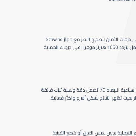
أحدث وأسرع تقنية بأعلى درجات الأمان لتصحيج النظر مع جهاز Schwind
Amaris 1050 الذي يعمل بتردد 1050 هيرتز موفرا اعلى درجات الحماية
كاميرا تتبع حركة العين سباعية الابعاد 7D تضمن دقة ونسبة ثبات فائقة
ر بحيث تظهر النتائج بشكل أسرع واكثر فعالية.
اء العملية بدون لمس العين أو قطع القرنية.