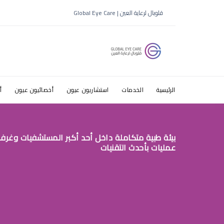
أعراض ضعف
قلوبال لرعاية العين | Global Eye Care
الرئيسية
الخدمات
استشاريون عيون
أخصائيون عيون
أ
بيئة طبية متكاملة داخل أحد أكبر المستشفيات وغرف
عمليات بأحدث التقنيات