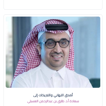
أصدق التهاني والتبريكات إلى
سعادة أ.د. ​طارق بن عبدالرحمن العسبلي