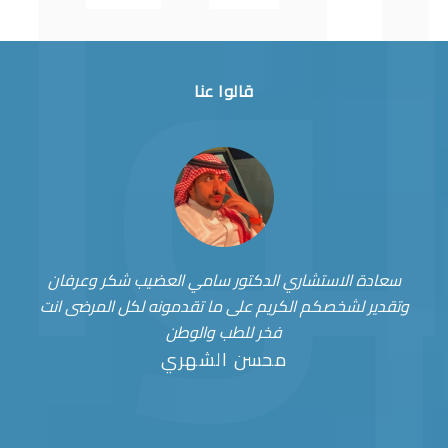
قالوا عنا
سعادة الاستشاري الدكتور سامي العضيب شكر وعرفان
وتقدير لشخصكم الكريم على ما تقدمونه لكل المرضى انت
فخر للطب والوطن
محسن الشهري