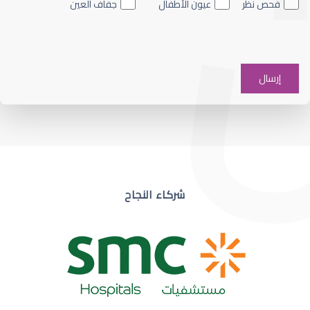
فحص نظر
عيون الأطفال
جفاف العين
ضعف نظر في عين واحدة
شركاء النجاح
ضعف نظر مفاجئ