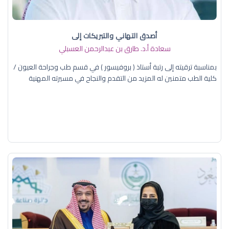
أصدق التهاني والتبريكات إلى
سعادة أ.د. ​طارق بن عبدالرحمن العسبلي
بمناسبة ترقيته إلى رتبة أستاذ ( بروفيسور ) في قسم طب وجراحة العيون /
كلية الطب متمنين له المزيد من التقدم والنجاح في مسيرته المهنية