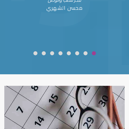
فخر للطب والوطن
محسن الشهري
ضعف نظر
قلوبال لرعاية العين