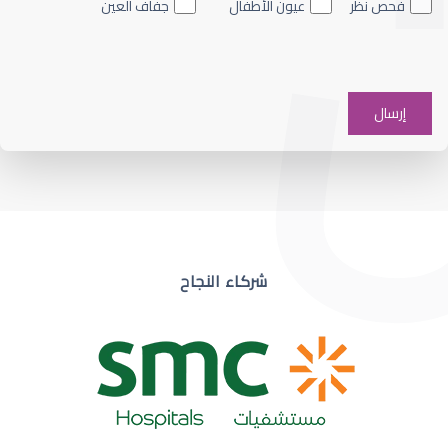
فحص نظر
عيون الأطفال
جفاف العين
ضعف نظر في عين واحدة
شركاء النجاح
ضعف نظر مفاجئ