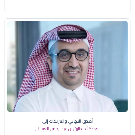
أصدق التهاني والتبريكات إلى
سعادة أ.د. ​طارق بن عبدالرحمن العسبلي