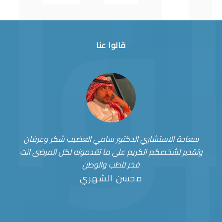
قالوا عنا
سعادة الاستشاري الدكتور سامي العضيب شكر وعرفان
وتقدير لشخصكم الكريم على ما تقدمونه لكل المرضى انت
فخر للطب والوطن
محسن الشهري