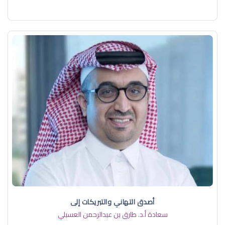
أصدق التهاني والتبريكات إلى
سعادة أ.د. ​طارق بن عبدالرحمن العسبلي