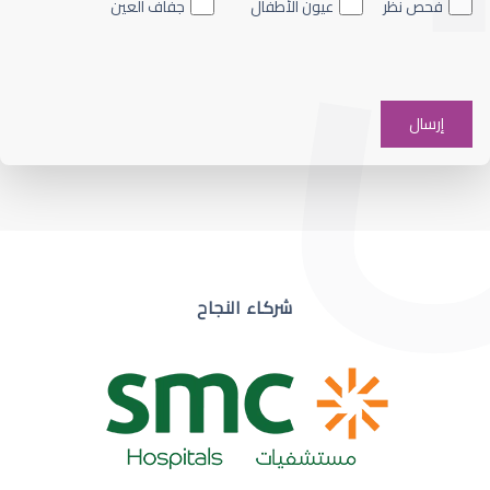
فحص نظر
عيون الأطفال
جفاف العين
ضعف نظر في عين واحدة
شركاء النجاح
ضعف نظر مفاجئ