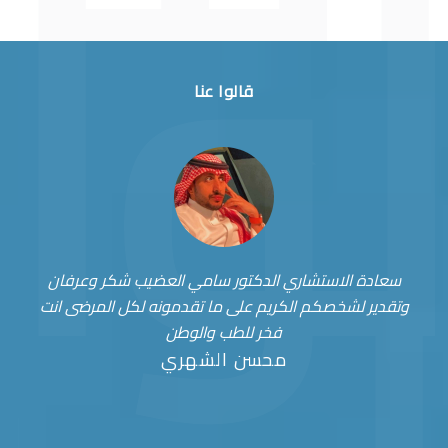
قالوا عنا
سعادة الاستشاري الدكتور سامي العضيب شكر وعرفان
وتقدير لشخصكم الكريم على ما تقدمونه لكل المرضى انت
فخر للطب والوطن
محسن الشهري