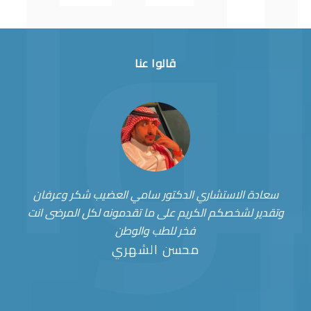
قالوا عنا
سعادة الاستشاري الدكتور سامي العضيب شكر وعرفان
وتقدير لشخصكم الكريم على ما تقدمونه لكل المرضى انت
فخر للطب والوطن
محسن الشهري