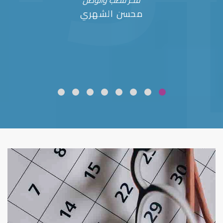
فخر للطب والوطن
محسن الشهري
ضعف نظر
قلوبال لرعاية العين