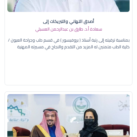
أصدق التهاني والتبريكات إلى
سعادة أ.د. ​طارق بن عبدالرحمن العسبلي
بمناسبة ترقيته إلى رتبة أستاذ ( بروفيسور ) في قسم طب وجراحة العيون /
كلية الطب متمنين له المزيد من التقدم والنجاح في مسيرته المهنية